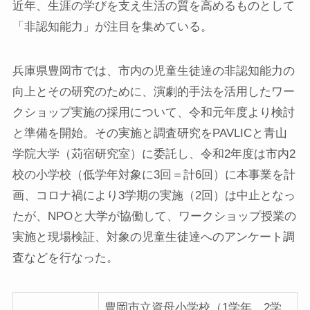
近年、生涯の学びを支え生活の質を高めるものとして
「非認知能力」が注目を集めている。
兵庫県豊岡市では、市内の児童生徒達の非認知能力の
向上とその研究のために、演劇的手法を活用したワー
クショップ実施の採用について、令和元年度より検討
と準備を開始。その実施と調査研究をPAVLICと青山
学院大学（苅宿研究室）に委託し、令和2年度は市内2
校の小学校（低学年対象に3回＝計6回）に本事業を計
画、コロナ禍により3学期の実施（2回）は中止となっ
たが、NPOと大学が協働して、ワークショップ授業の
実施と現場検証、対象の児童生徒達へのアンケート調
査などを行なった。
豊岡市立資母小学校（1学年、2学